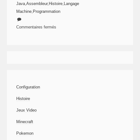
Java
,
Assembleur
,
Histoire
,
Langage
Machine
,
Programmation
Commentaires fermés
sur
Histoire
de
la
programmation
1/4
:
Configuration
Des
premiers
Histoire
bits
Jeux Video
au
premier
Minecraft
langage
Pokemon