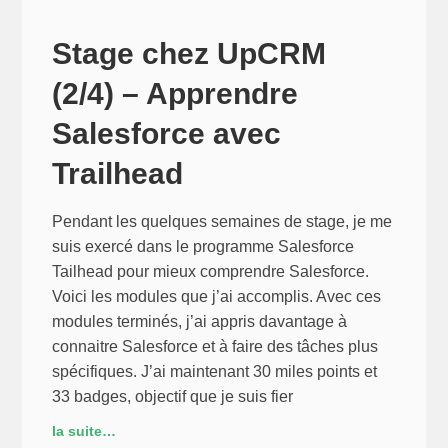
UpCRM
(3/4)
Stage chez UpCRM
–
(2/4) – Apprendre
Un
composant
Salesforce avec
LWC
Trailhead
de
test
des
Pendant les quelques semaines de stage, je me
API
suis exercé dans le programme Salesforce
Rest
Tailhead pour mieux comprendre Salesforce.
de
Voici les modules que j’ai accomplis. Avec ces
Microsoft
modules terminés, j’ai appris davantage à
Sharepoint
connaitre Salesforce et à faire des tâches plus
spécifiques. J’ai maintenant 30 miles points et
33 badges, objectif que je suis fier
la suite…