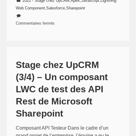
2022 - Stage chez UpCRM
,
Apex
,
Javascript
,
Lightning
Web Component
,
Salesforce
,
Sharepoint
Commentaires fermés
sur
Stage
chez
UpCRM
(4/4)
Stage chez UpCRM
–
(3/4) – Un composant
Un
explorateur
LWC de test des API
LWC
Rest de Microsoft
de
fichier
Sharepoint
Sharepoint
dans
Composant API Testeur Dans le cadre d’un
Salesforce
grand projet de l’entreprise, l’équipe a eu le