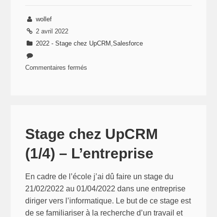
wollef
2 avril 2022
2022 - Stage chez UpCRM
,
Salesforce
Commentaires fermés
sur
Stage
chez
UpCRM
(2/4)
Stage chez UpCRM
–
(1/4) – L’entreprise
Apprendre
Salesforce
avec
En cadre de l’école j’ai dû faire un stage du
Trailhead
21/02/2022 au 01/04/2022 dans une entreprise
diriger vers l’informatique. Le but de ce stage est
de se familiariser à la recherche d’un travail et