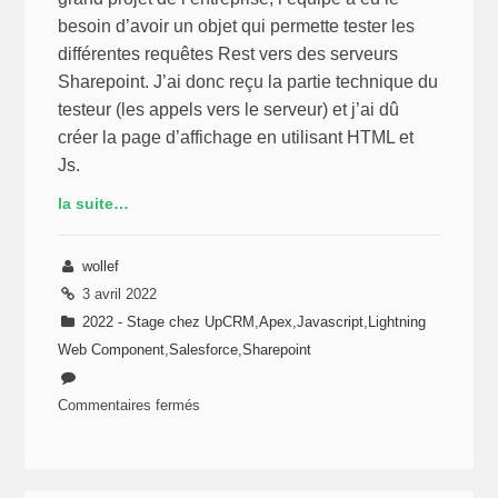
besoin d’avoir un objet qui permette tester les
différentes requêtes Rest vers des serveurs
Sharepoint. J’ai donc reçu la partie technique du
testeur (les appels vers le serveur) et j’ai dû
créer la page d’affichage en utilisant HTML et
Js.
la suite…
wollef
3 avril 2022
2022 - Stage chez UpCRM
,
Apex
,
Javascript
,
Lightning
Web Component
,
Salesforce
,
Sharepoint
Commentaires fermés
sur
Stage
chez