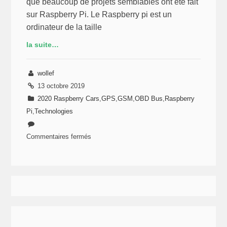
en
que beaucoup de projets semblables ont été fait
Python
sur Raspberry Pi. Le Raspberry pi est un
ordinateur de la taille
la suite…
wollef
13 octobre 2019
2020 Raspberry Cars
,
GPS
,
GSM
,
OBD Bus
,
Raspberry
Pi
,
Technologies
Commentaires fermés
sur
Raspberry
Cars
–
L’ordinateur