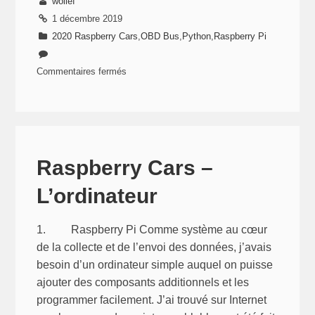
wollef
1 décembre 2019
2020 Raspberry Cars
,
OBD Bus
,
Python
,
Raspberry Pi
Commentaires fermés
sur
Raspberry
Cars
–
Les
Raspberry Cars –
Technos
L’ordinateur
(2/4)
–
Communication
1. Raspberry Pi Comme système au cœur
avec
de la collecte et de l’envoi des données, j’avais
le
besoin d’un ordinateur simple auquel on puisse
connecteur
ajouter des composants additionnels et les
OBD
programmer facilement. J’ai trouvé sur Internet