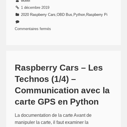
wollef
1 décembre 2019
2020 Raspberry Cars
,
OBD Bus
,
Python
,
Raspberry Pi
Commentaires fermés
sur
Raspberry
Cars
–
Les
Raspberry Cars – Les
Technos
Technos (1/4) –
(2/4)
–
Communication avec la
Communication
carte GPS en Python
avec
le
connecteur
La documentation de la carte Avant de
OBD
manipuler la carte, il faut examiner la