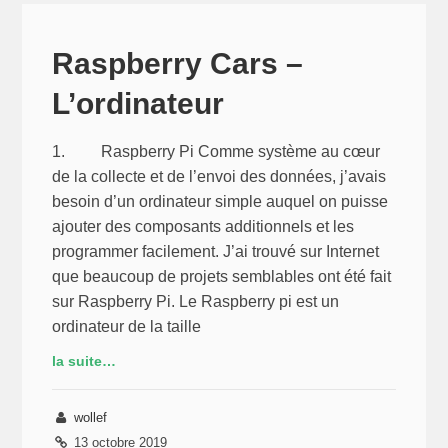
Cars
–
Les
Raspberry Cars –
Technos
L’ordinateur
(1/4)
–
Communication
1. Raspberry Pi Comme système au cœur
avec
de la collecte et de l’envoi des données, j’avais
la
besoin d’un ordinateur simple auquel on puisse
carte
ajouter des composants additionnels et les
GPS
programmer facilement. J’ai trouvé sur Internet
en
que beaucoup de projets semblables ont été fait
Python
sur Raspberry Pi. Le Raspberry pi est un
ordinateur de la taille
la suite…
wollef
13 octobre 2019