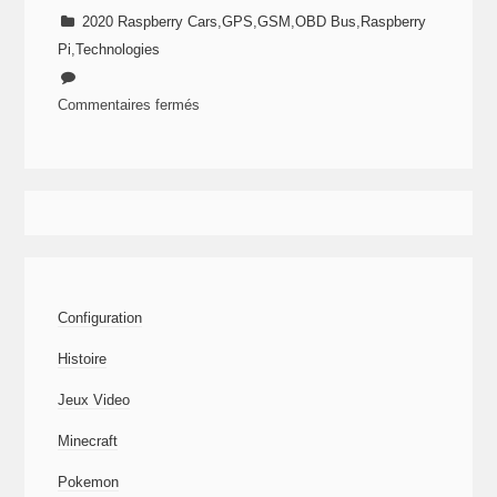
2020 Raspberry Cars
,
GPS
,
GSM
,
OBD Bus
,
Raspberry
Pi
,
Technologies
Commentaires fermés
sur
Raspberry
Cars
–
L’ordinateur
Configuration
Histoire
Jeux Video
Minecraft
Pokemon