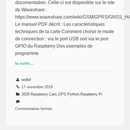
en
documentation. Celle-ci est disponible sur le site
Python
de Waveshare :
https://www.waveshare.com/wiki/GSM/GPRS/GNSS_H
Le manuel PDF décrit : Les caractéristiques
techniques de la carte Comment choisir le mode
de connection : via le port USB soit via le port
GPIO du Raspberry Des exemples de
programme
la suite…
wollef
17 novembre 2019
2020 Raspberry Cars
,
GPS
,
Python
,
Raspberry Pi
Commentaires fermés
sur
Raspberry