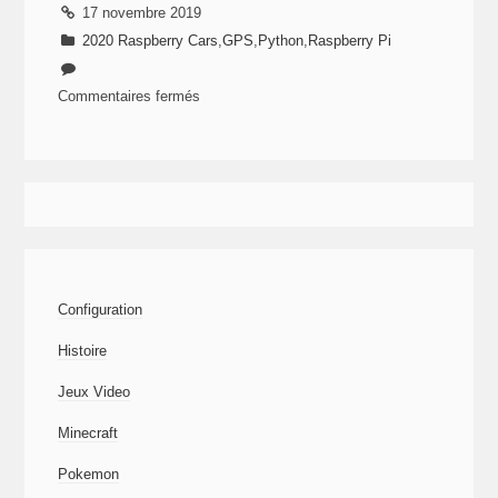
17 novembre 2019
2020 Raspberry Cars
,
GPS
,
Python
,
Raspberry Pi
Commentaires fermés
sur
Raspberry
Cars
–
Les
Technos
(1/4)
Configuration
–
Communication
Histoire
avec
Jeux Video
la
carte
Minecraft
GPS
Pokemon
en