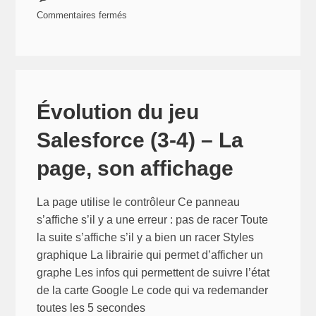
Commentaires fermés
sur
Évolution
du
jeu
salesforce
Évolution du jeu
(4-
Salesforce (3-4) – La
4)
–
page, son affichage
Le
résultat
La page utilise le contrôleur Ce panneau
final
s’affiche s’il y a une erreur : pas de racer Toute
la suite s’affiche s’il y a bien un racer Styles
graphique La librairie qui permet d’afficher un
graphe Les infos qui permettent de suivre l’état
de la carte Google Le code qui va redemander
toutes les 5 secondes