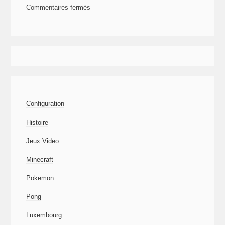
Commentaires fermés
sur
Évolution
du
jeu
Salesforce
(2-
4)
Configuration
–
La
Histoire
page,
Jeux Video
son
contrôleur
Minecraft
Pokemon
Pong
Luxembourg