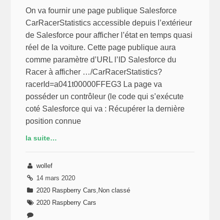
page,
On va fournir une page publique Salesforce
son
CarRacerStatistics accessible depuis l’extérieur
affichage
de Salesforce pour afficher l’état en temps quasi
réel de la voiture. Cette page publique aura
comme paramètre d’URL l’ID Salesforce du
Racer à afficher …/CarRacerStatistics?
racerId=a041t00000FFEG3 La page va
posséder un contrôleur (le code qui s’exécute
coté Salesforce qui va : Récupérer la dernière
position connue
la suite…
wollef
14 mars 2020
2020 Raspberry Cars
,
Non classé
2020 Raspberry Cars