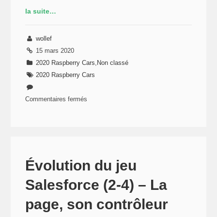
la suite…
wollef
15 mars 2020
2020 Raspberry Cars
,
Non classé
2020 Raspberry Cars
Commentaires fermés
sur
Évolution
du
jeu
Salesforce
Évolution du jeu
(3-
Salesforce (2-4) – La
4)
–
page, son contrôleur
La