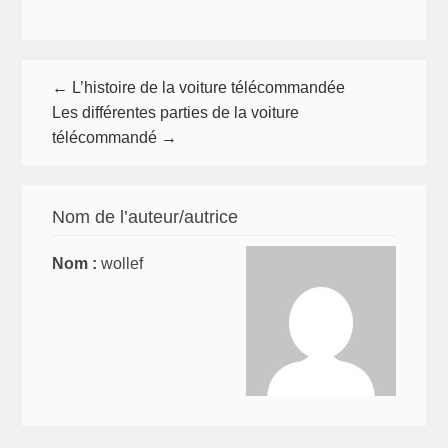
sur
Les
différentes
types
← L’histoire de la voiture télécommandée
de
Les différentes parties de la voiture
voitures
télécommandé →
télécommandée
Nom de l’auteur/autrice
Nom :
wollef