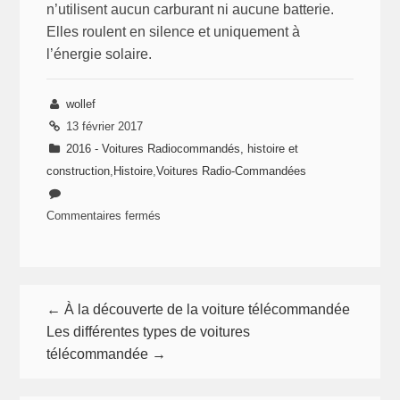
n’utilisent aucun carburant ni aucune batterie.
Elles roulent en silence et uniquement à
l’énergie solaire.
wollef
13 février 2017
2016 - Voitures Radiocommandés, histoire et
construction
,
Histoire
,
Voitures Radio-Commandées
Commentaires fermés
sur
L’histoire
de
la
← À la découverte de la voiture télécommandée
voiture
Les différentes types de voitures
télécommandée
télécommandée →